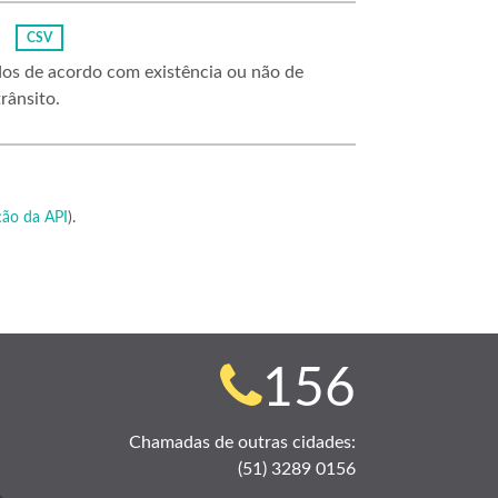
CSV
ados de acordo com existência ou não de
rânsito.
ão da API
).
Telefone
156
para
Chamadas de outras cidades:
(51) 3289 0156
contato: