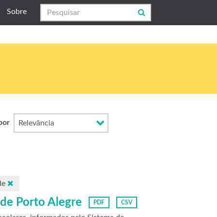
Sobre
por
de
 de Porto Alegre
PDF
CSV