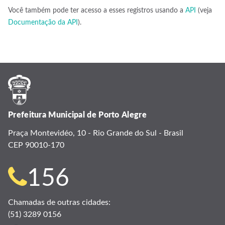
Você também pode ter acesso a esses registros usando a
API
(veja
Documentação da API
).
Prefeitura Municipal de Porto Alegre
Praça Montevidéo, 10 - Rio Grande do Sul - Brasil
CEP 90010-170
Telefone
156
para
Chamadas de outras cidades:
(51) 3289 0156