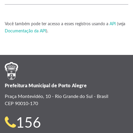
Você também pode ter acesso a esses registros usando a
API
(veja
Documentação da API
).
Prefeitura Municipal de Porto Alegre
Praça Montevidéo, 10 - Rio Grande do Sul - Brasil
CEP 90010-170
Telefone
156