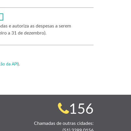
F
adas e autoriza as despesas a serem
eiro a 31 de dezembro).
ão da API
).
Telefone
156
para
Chamadas de outras cidades:
(51) 3289 0156