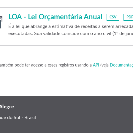
LOA - Lei Orçamentária Anual
CSV
PD
É a lei que abrange a estimativa de receitas a serem arrecad
executadas. Sua validade coincide com o ano civil (1º de jan
ambém pode ter acesso a esses registros usando a
API
(veja
Documentaç
 Alegre
e do Sul - Brasil