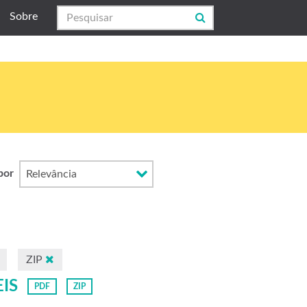
Sobre
por
ZIP
EIS
PDF
ZIP