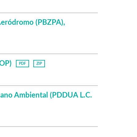
 Aeródromo (PBZPA),
ROP)
PDF
ZIP
bano Ambiental (PDDUA L.C.