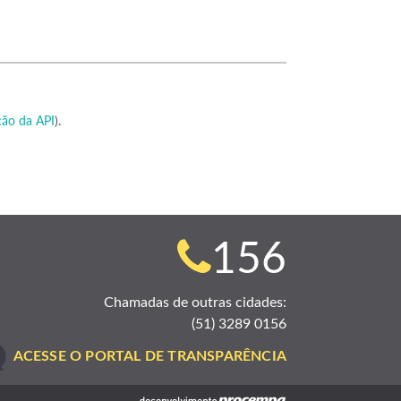
ão da API
).
Telefone
156
para
Chamadas de outras cidades:
(51) 3289 0156
contato:
ACESSE O PORTAL DE TRANSPARÊNCIA