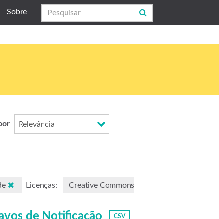
Sobre
por
de
Licenças:
Creative Commons
avos de Notificação
CSV