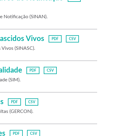
e Notificação (SINAN).
ascidos Vivos
PDF
CSV
 Vivos (SINASC).
alidade
PDF
CSV
ade (SIM).
s
PDF
CSV
ultas (GERCON).
es
PDF
CSV