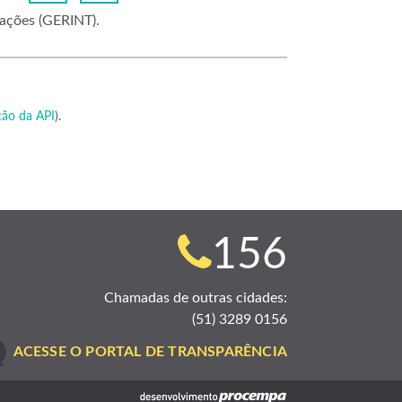
ações (GERINT).
ão da API
).
Telefone
156
para
Chamadas de outras cidades:
(51) 3289 0156
contato:
ACESSE O PORTAL DE TRANSPARÊNCIA