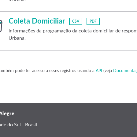
Coleta Domiciliar
CSV
PDF
Informações da programação da coleta domiciliar de respo
Urbana.
ambém pode ter acesso a esses registros usando a
API
(veja
Documentaç
 Alegre
e do Sul - Brasil