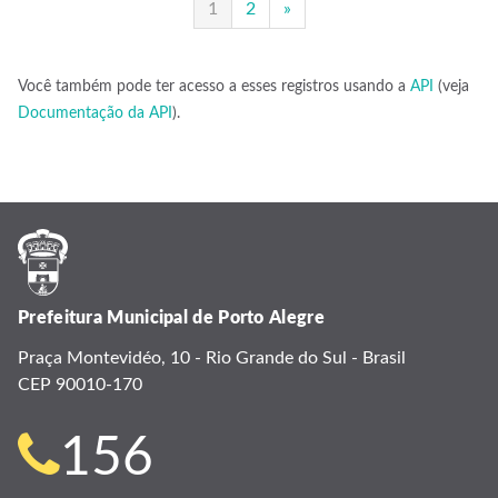
1
2
»
Você também pode ter acesso a esses registros usando a
API
(veja
Documentação da API
).
Prefeitura Municipal de Porto Alegre
Praça Montevidéo, 10 - Rio Grande do Sul - Brasil
CEP 90010-170
Telefone
156