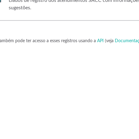
Dados de registro dos atendimentos SACC com informações, 
sugestões.
ambém pode ter acesso a esses registros usando a
API
(veja
Documentaç