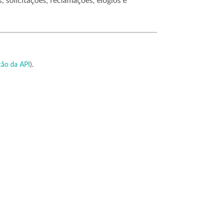
solicitações, reclamações, elogios e
ão da API
).