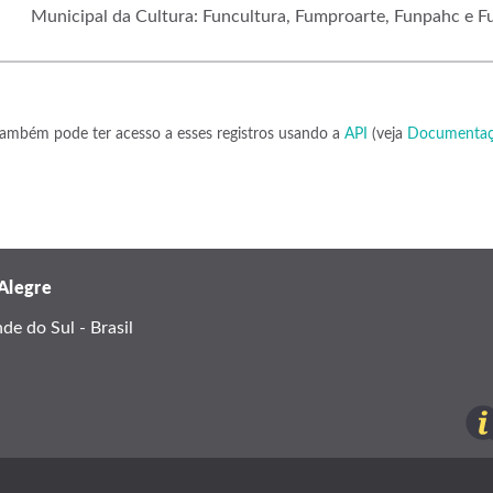
Municipal da Cultura: Funcultura, Fumproarte, Funpahc e F
ambém pode ter acesso a esses registros usando a
API
(veja
Documentaç
 Alegre
e do Sul - Brasil