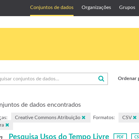
Conjuntos de dados
Organizações
Grupos
Ordenar 
njuntos de dados encontrados
ças:
Creative Commons Atribuição
Formatos:
CSV
ura
Pesquisa Usos do Tempo Livre
PDF
C