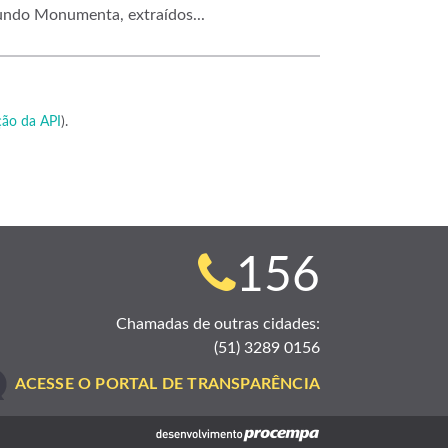
undo Monumenta, extraídos...
ão da API
).
Telefone
156
para
Chamadas de outras cidades:
(51) 3289 0156
contato:
ACESSE O PORTAL DE TRANSPARÊNCIA