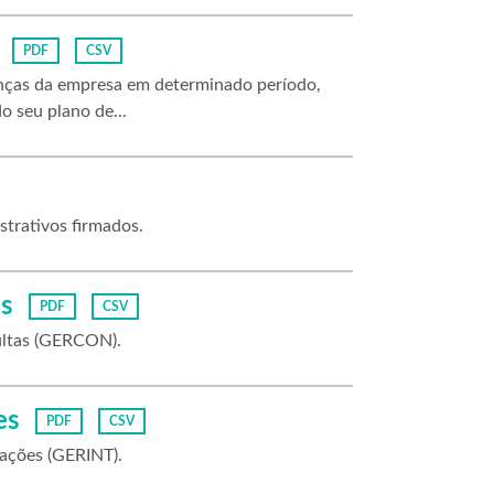
PDF
CSV
nanças da empresa em determinado período,
o seu plano de...
strativos firmados.
s
PDF
CSV
ultas (GERCON).
es
PDF
CSV
ações (GERINT).