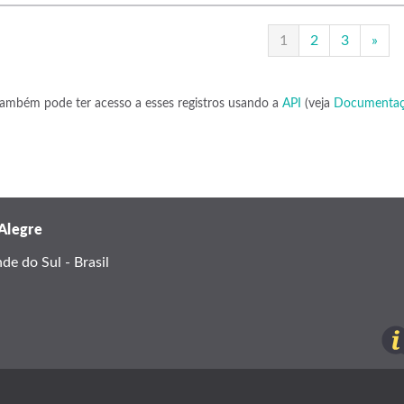
1
2
3
»
ambém pode ter acesso a esses registros usando a
API
(veja
Documentaç
 Alegre
e do Sul - Brasil