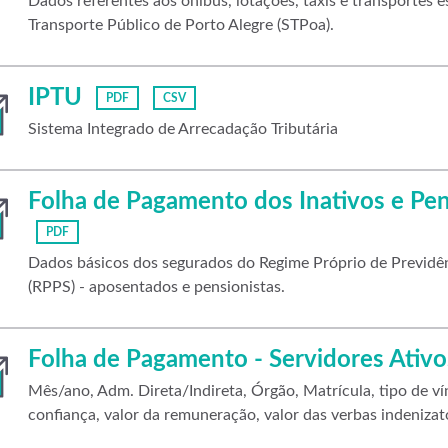
Dados referentes aos ônibus, lotações, táxis e transportes 
Transporte Público de Porto Alegre (STPoa).
IPTU
PDF
CSV
Sistema Integrado de Arrecadação Tributária
Folha de Pagamento dos Inativos e Pe
PDF
Dados básicos dos segurados do Regime Próprio de Previdên
(RPPS) - aposentados e pensionistas.
Folha de Pagamento - Servidores Ativo
Mês/ano, Adm. Direta/Indireta, Órgão, Matrícula, tipo de vín
confiança, valor da remuneração, valor das verbas indenizató