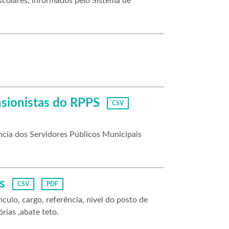
escolares, informados pelo Sistema de
nsionistas do RPPS
CSV
cia dos Servidores Públicos Municipais
s
CSV
PDF
culo, cargo, referência, nível do posto de
rias ,abate teto.