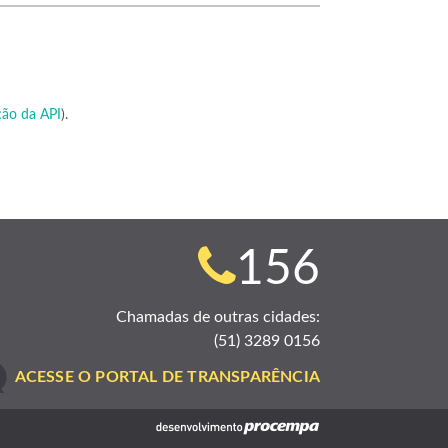
ão da API
).
Telefone
156
para
Chamadas de outras cidades:
(51) 3289 0156
contato:
ACESSE O PORTAL DE TRANSPARÊNCIA