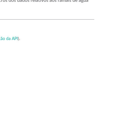
ros dos dados relativos aos ramais de água
ão da API
).