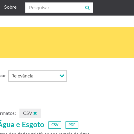
Sobre
por
rmatos:
CSV
 Água e Esgoto
CSV
PDF