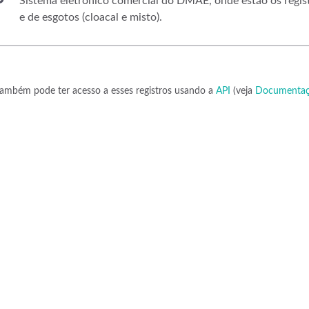
Sistema eletrônico comercial do DMAE, onde estão os regist
e de esgotos (cloacal e misto).
ambém pode ter acesso a esses registros usando a
API
(veja
Documentaç