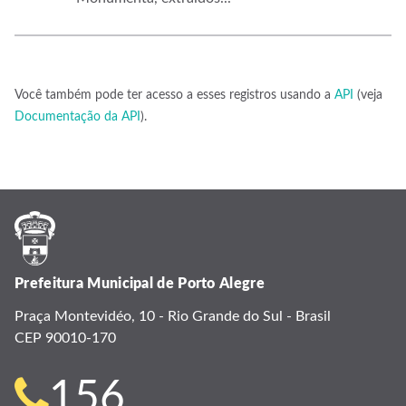
Você também pode ter acesso a esses registros usando a
API
(veja
Documentação da API
).
Prefeitura Municipal de Porto Alegre
Praça Montevidéo, 10 - Rio Grande do Sul - Brasil
CEP 90010-170
Telefone
156