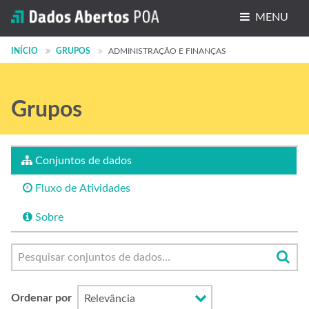
MENU
Conjuntos de dados
INÍCIO
GRUPOS
ADMINISTRAÇÃO E FINANÇAS
Organizações
Grupos
Grupos
Sobre
Conjuntos de dados
Fluxo de Atividades
Sobre
Ordenar por