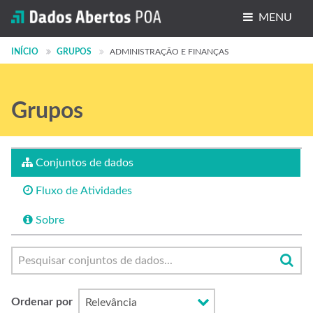
MENU
Conjuntos de dados
INÍCIO
GRUPOS
ADMINISTRAÇÃO E FINANÇAS
Organizações
Grupos
Grupos
Sobre
Conjuntos de dados
Fluxo de Atividades
Sobre
Ordenar por