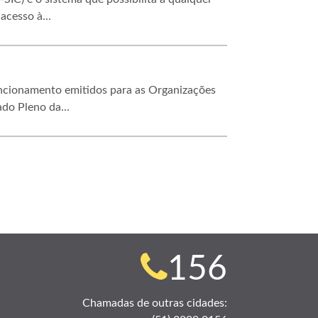
 acesso à...
uncionamento emitidos para as Organizações
do Pleno da...
Telefone
156
para
Chamadas de outras cidades: