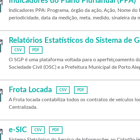
Indicadores do Plano Plurianual (PPA)
Indicadores PPA: Programa, órgão da ação, Ação, Nome do I
periodicidade, data da medição, meta, medido, sinaleira da
Relatórios Estatísticos do Sistema de 
CSV
PDF
O SGP é uma plataforma voltada para o aperfeiçoamento da
Sociedade Civil (OSC) e a Prefeitura Municipal de Porto Aleg
Frota Locada
CSV
PDF
A Frota locada contabiliza todos os contratos de veículos 
Centralizada.
e-SIC
CSV
PDF
Sistema Eletrônico do Serviço de Informações ao Cidadão (e-