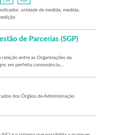
CSV
PDF
ndicador, unidade de medida, medida,
 medição
Gestão de Parcerias (SGP)
 relação entre as Organizações da
re, em perfeita consonância...
locados dos Órgãos da Administração
SIC) é o sistema que possibilita a qualquer