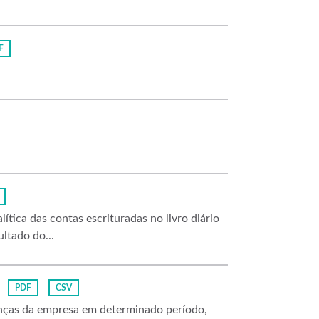
F
ítica das contas escrituradas no livro diário
ltado do...
PDF
CSV
nanças da empresa em determinado período,