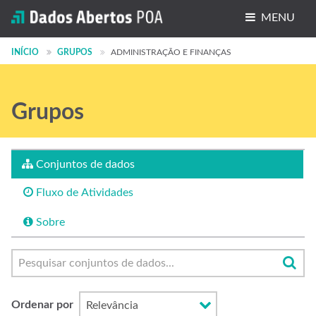
MENU
Conjuntos de dados
INÍCIO
GRUPOS
ADMINISTRAÇÃO E FINANÇAS
Organizações
Grupos
Grupos
Sobre
Conjuntos de dados
Fluxo de Atividades
Sobre
Ordenar por