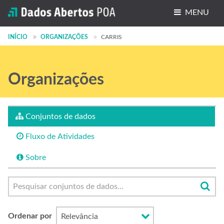
MENU
Conjuntos de dados
INÍCIO
ORGANIZAÇÕES
CARRIS
Organizações
Organizações
Grupos
Sobre
Conjuntos de dados
Fluxo de Atividades
Sobre
Ordenar por