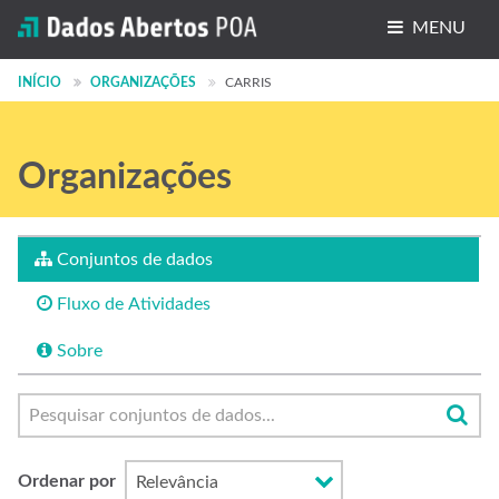
MENU
Conjuntos de dados
INÍCIO
ORGANIZAÇÕES
CARRIS
Organizações
Organizações
Grupos
Sobre
Conjuntos de dados
Fluxo de Atividades
Sobre
Ordenar por