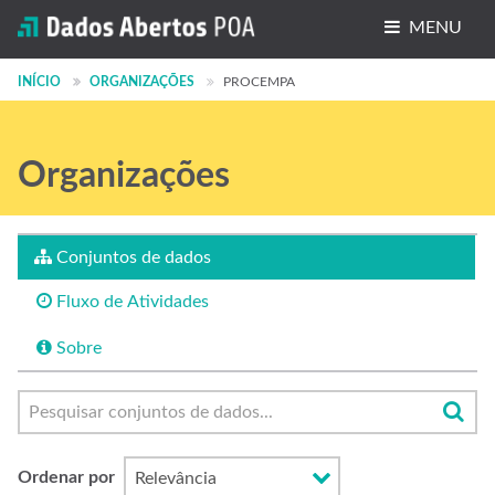
MENU
Conjuntos de dados
INÍCIO
ORGANIZAÇÕES
PROCEMPA
Organizações
Organizações
Grupos
Sobre
Conjuntos de dados
Fluxo de Atividades
Sobre
Ordenar por