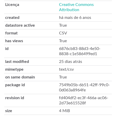
Licença
Creative Commons
Attribution
created
há mais de 6 anos
datastore active
True
format
CSV
has views
True
id
6876cb83-88d3-4e50-
8838-c1e586499ed1
last modified
25 dias atrás
mimetype
text/csv
on same domain
True
package id
7549b05b-6b51-42ff-99c0-
0d063a8964fe
revision id
fd404df2-ec3f-466a-ac06-
2d73e615528f
size
4 MiB