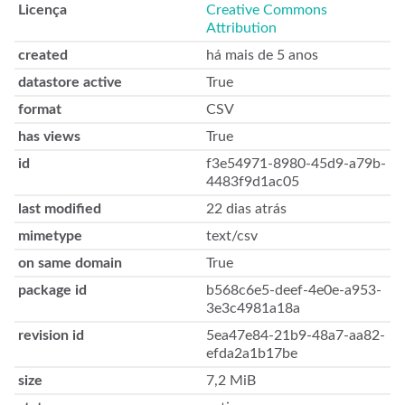
Licença
Creative Commons
Attribution
created
há mais de 5 anos
datastore active
True
format
CSV
has views
True
id
f3e54971-8980-45d9-a79b-
4483f9d1ac05
last modified
22 dias atrás
mimetype
text/csv
on same domain
True
package id
b568c6e5-deef-4e0e-a953-
3e3c4981a18a
revision id
5ea47e84-21b9-48a7-aa82-
efda2a1b17be
size
7,2 MiB