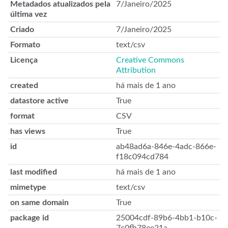
Metadados atualizados pela
7/Janeiro/2025
última vez
Criado
7/Janeiro/2025
Formato
text/csv
Licença
Creative Commons
Attribution
created
há mais de 1 ano
datastore active
True
format
CSV
has views
True
id
ab48ad6a-846e-4adc-866e-
f18c094cd784
last modified
há mais de 1 ano
mimetype
text/csv
on same domain
True
package id
25004cdf-89b6-4bb1-b10c-