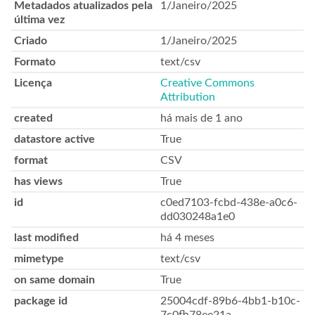
Metadados atualizados pela
1/Janeiro/2025
última vez
Criado
1/Janeiro/2025
Formato
text/csv
Licença
Creative Commons
Attribution
created
há mais de 1 ano
datastore active
True
format
CSV
has views
True
id
c0ed7103-fcbd-438e-a0c6-
dd030248a1e0
last modified
há 4 meses
mimetype
text/csv
on same domain
True
package id
25004cdf-89b6-4bb1-b10c-