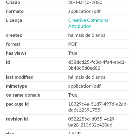
Criado
30/Março/2020
Formato
application/pdf
Licença
Creative Commons
Attribution
created
há mais de 6 anos
format
PDF
has views
True
id
d38dcd25-fc3d-4fa4-abd1-
3b48d5d0ed82
last modified
há mais de 6 anos
mimetype
application/pdf
on same domain
True
package id
18329c4a-51d7-497d-a2ab-
dd6a12391755
revision id
0522256d-d055-4c29-
ba28-213632e420a6