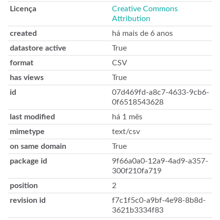
Licença
Creative Commons
Attribution
created
há mais de 6 anos
datastore active
True
format
CSV
has views
True
id
07d469fd-a8c7-4633-9cb6-
0f6518543628
last modified
há 1 mês
mimetype
text/csv
on same domain
True
package id
9f66a0a0-12a9-4ad9-a357-
300f210fa719
position
2
revision id
f7c1f5c0-a9bf-4e98-8b8d-
3621b3334f83