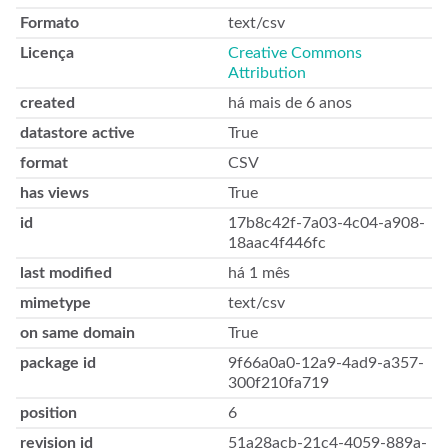
Formato
text/csv
Licença
Creative Commons
Attribution
created
há mais de 6 anos
datastore active
True
format
CSV
has views
True
id
17b8c42f-7a03-4c04-a908-
18aac4f446fc
last modified
há 1 mês
mimetype
text/csv
on same domain
True
package id
9f66a0a0-12a9-4ad9-a357-
300f210fa719
position
6
revision id
51a28acb-21c4-4059-889a-