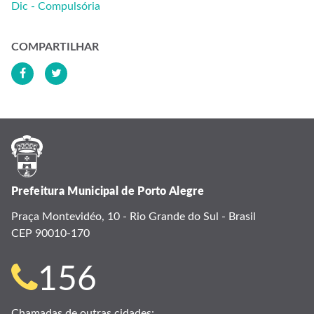
Dic - Compulsória
COMPARTILHAR
Prefeitura Municipal de Porto Alegre
Praça Montevidéo, 10 - Rio Grande do Sul - Brasil
CEP 90010-170
Telefone
156
para
Chamadas de outras cidades: