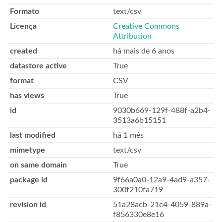
Formato
text/csv
Licença
Creative Commons
Attribution
created
há mais de 6 anos
datastore active
True
format
CSV
has views
True
id
9030b669-129f-488f-a2b4-
3513a6b15151
last modified
há 1 mês
mimetype
text/csv
on same domain
True
package id
9f66a0a0-12a9-4ad9-a357-
300f210fa719
revision id
51a28acb-21c4-4059-889a-
f856330e8e16