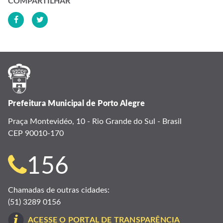
COMPARTILHAR
Prefeitura Municipal de Porto Alegre
Praça Montevidéo, 10 - Rio Grande do Sul - Brasil
CEP 90010-170
Telefone
156
para
Chamadas de outras cidades:
(51) 3289 0156
contato:
ACESSE O PORTAL DE TRANSPARÊNCIA