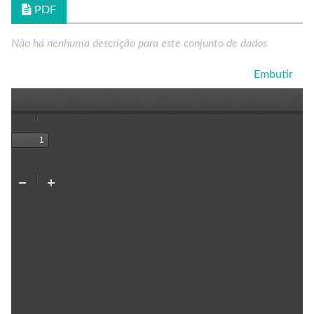
PDF
Não há nenhuma descrição para este conjunto de dados
Embutir