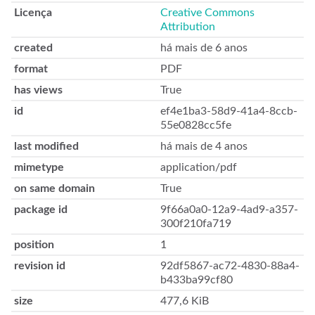
Licença
Creative Commons
Attribution
created
há mais de 6 anos
format
PDF
has views
True
id
ef4e1ba3-58d9-41a4-8ccb-
55e0828cc5fe
last modified
há mais de 4 anos
mimetype
application/pdf
on same domain
True
package id
9f66a0a0-12a9-4ad9-a357-
300f210fa719
position
1
revision id
92df5867-ac72-4830-88a4-
b433ba99cf80
size
477,6 KiB