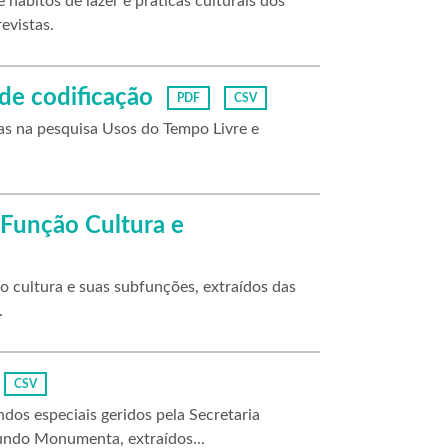
 hábitos de lazer e práticas culturais dos
evistas.
de codificação
PDF
CSV
das na pesquisa Usos do Tempo Livre e
 Função Cultura e
 cultura e suas subfunções, extraídos das
.
CSV
os especiais geridos pela Secretaria
undo Monumenta, extraídos...