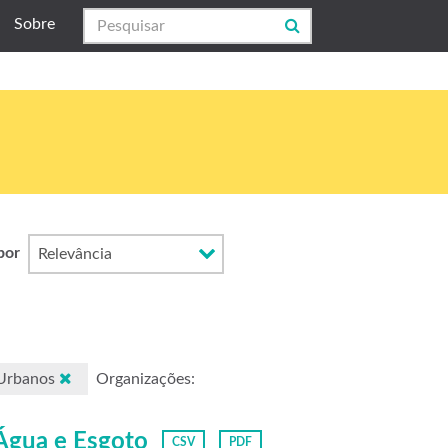
Sobre
por
 Urbanos
Organizações:
 Água e Esgoto
CSV
PDF