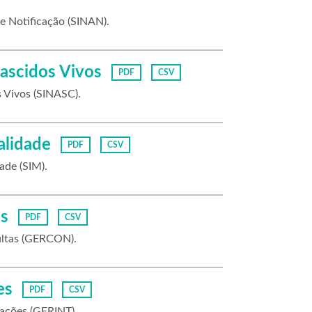
e Notificação (SINAN).
ascidos Vivos
PDF
CSV
 Vivos (SINASC).
alidade
PDF
CSV
ade (SIM).
s
PDF
CSV
ultas (GERCON).
es
PDF
CSV
ações (GERINT).