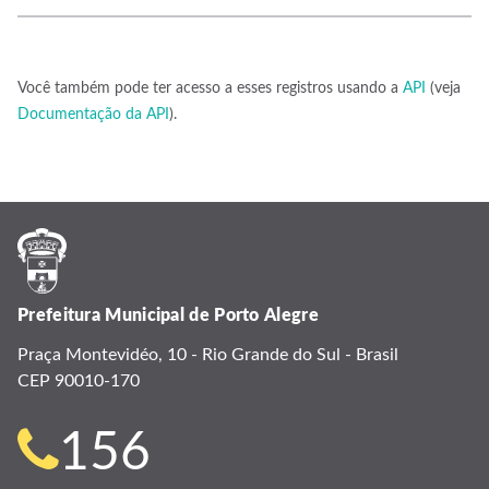
Você também pode ter acesso a esses registros usando a
API
(veja
Documentação da API
).
Prefeitura Municipal de Porto Alegre
Praça Montevidéo, 10 - Rio Grande do Sul - Brasil
CEP 90010-170
Telefone
156