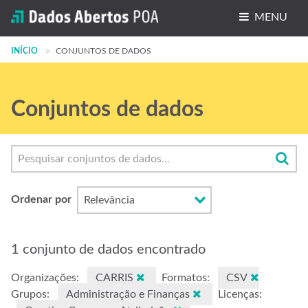
MENU
INÍCIO
Conjuntos de dados
CONJUNTOS DE DADOS
Organizações
Conjuntos de dados
Grupos
Sobre
Ordenar por
1 conjunto de dados encontrado
Organizações:
CARRIS
Formatos:
CSV
Grupos:
Administração e Finanças
Licenças: