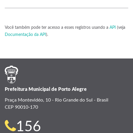
Você também pode ter acesso a esses registros usando a
API
(veja
Documentação da API
).
Prefeitura Municipal de Porto Alegre
Praça Montevidéo, 10 - Rio Grande do Sul - Brasil
CEP 90010-170
Telefone
156