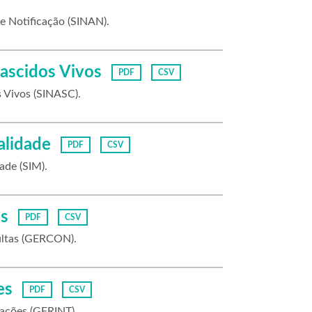
e Notificação (SINAN).
ascidos Vivos
PDF
CSV
 Vivos (SINASC).
alidade
PDF
CSV
ade (SIM).
s
PDF
CSV
ultas (GERCON).
es
PDF
CSV
ações (GERINT).