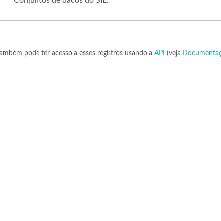
Conjuntos de dados do SIE.
ambém pode ter acesso a esses registros usando a
API
(veja
Documentaç