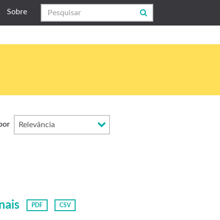
Sobre
por
nais
PDF
CSV