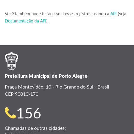
Você também pode ter acesso a esses registros usando a
API
(veja
Documentação da API
).
Prefeitura Municipal de Porto Alegre
Praça Montevidéo, 10 - Rio Grande do Sul - Brasil
CEP 90010-170
Telefone
156
para
Chamadas de outras cidades: