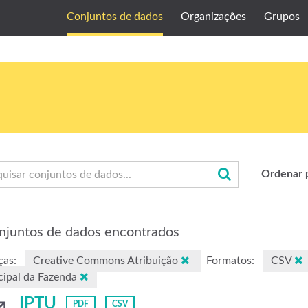
Conjuntos de dados
Organizações
Grupos
Ordenar 
njuntos de dados encontrados
ças:
Creative Commons Atribuição
Formatos:
CSV
ipal da Fazenda
IPTU
PDF
CSV