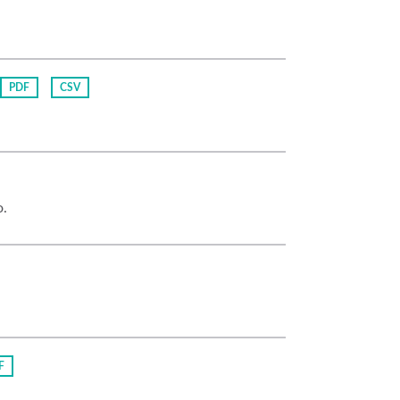
PDF
CSV
o.
F