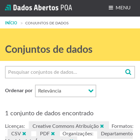
MENU
INÍCIO
Conjuntos de dados
CONJUNTOS DE DADOS
Organizações
Conjuntos de dados
Grupos
Sobre
Ordenar por
1 conjunto de dados encontrado
Licenças:
Creative Commons Atribuição
Formatos:
CSV
PDF
Organizações:
Departamento