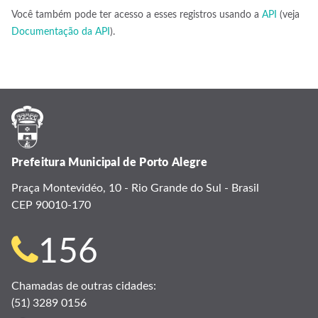
Você também pode ter acesso a esses registros usando a
API
(veja
Documentação da API
).
Prefeitura Municipal de Porto Alegre
Praça Montevidéo, 10 - Rio Grande do Sul - Brasil
CEP 90010-170
Telefone
156
para
Chamadas de outras cidades:
(51) 3289 0156