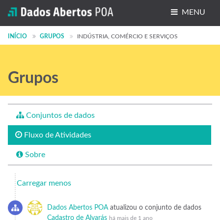
MENU
Conjuntos de dados
INÍCIO
GRUPOS
INDÚSTRIA, COMÉRCIO E SERVIÇOS
Organizações
Grupos
Grupos
Sobre
Conjuntos de dados
Fluxo de Atividades
Sobre
Carregar menos
Dados Abertos POA
atualizou o conjunto de dados
Cadastro de Alvarás
há mais de 1 ano