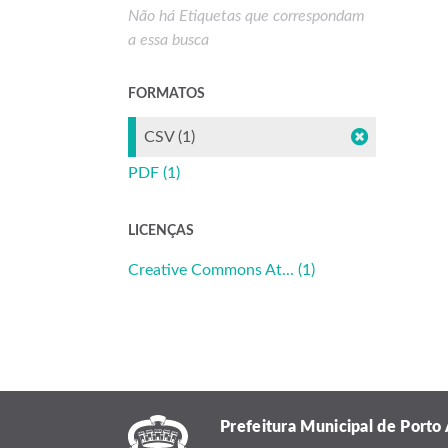
Não há Etiquetas que correspondam
a essa busca
FORMATOS
CSV (1)
PDF (1)
LICENÇAS
Creative Commons At... (1)
Prefeitura Municipal de Porto