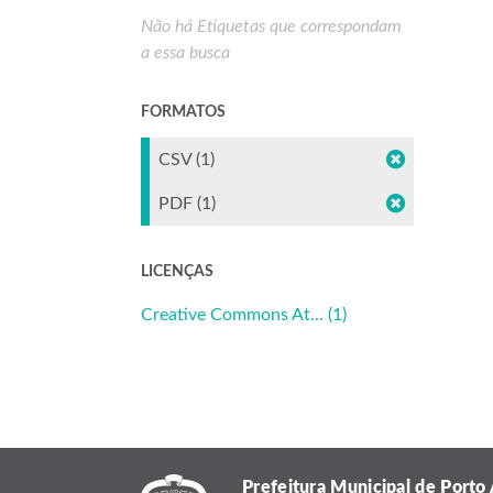
Não há Etiquetas que correspondam
a essa busca
FORMATOS
CSV (1)
PDF (1)
LICENÇAS
Creative Commons At... (1)
Prefeitura Municipal de Porto