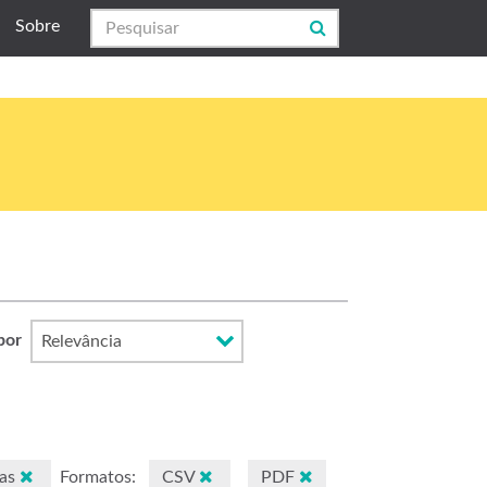
Sobre
por
ças
Formatos:
CSV
PDF