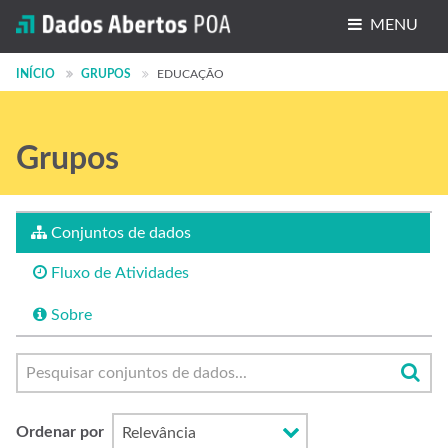
MENU
Conjuntos de dados
INÍCIO
GRUPOS
EDUCAÇÃO
Organizações
Grupos
Grupos
Sobre
Conjuntos de dados
Fluxo de Atividades
Sobre
Ordenar por