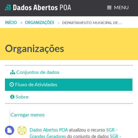
MENU
Conjuntos de dados
INÍCIO
ORGANIZAÇÕES
DEPARTAMENTO MUNICIPAL DE ...
Organizações
Organizações
Grupos
Sobre
Conjuntos de dados
Fluxo de Atividades
Sobre
Carregar menos
Dados Abertos POA
atualizou o recurso
SGR -
Grandes Geradores
do conjunto de dados
SGR -