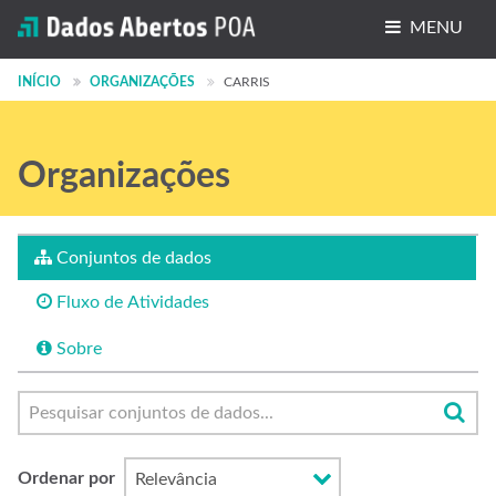
MENU
Conjuntos de dados
INÍCIO
ORGANIZAÇÕES
CARRIS
Organizações
Organizações
Grupos
Sobre
Conjuntos de dados
Fluxo de Atividades
Sobre
Ordenar por