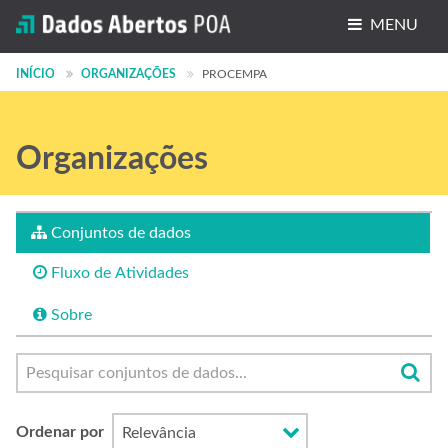
MENU
Conjuntos de dados
INÍCIO
ORGANIZAÇÕES
PROCEMPA
Organizações
Organizações
Grupos
Sobre
Conjuntos de dados
Fluxo de Atividades
Sobre
Ordenar por