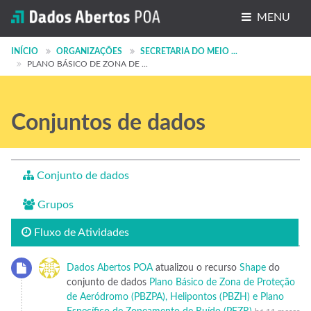
MENU
Conjuntos de dados
INÍCIO
ORGANIZAÇÕES
SECRETARIA DO MEIO ...
PLANO BÁSICO DE ZONA DE ...
Organizações
Grupos
Conjuntos de dados
Sobre
Conjunto de dados
Grupos
Fluxo de Atividades
Dados Abertos POA
atualizou o recurso
Shape
do
conjunto de dados
Plano Básico de Zona de Proteção
de Aeródromo (PBZPA), Helipontos (PBZH) e Plano