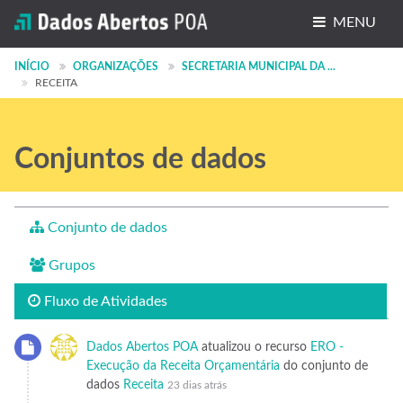
MENU
Conjuntos de dados
INÍCIO
ORGANIZAÇÕES
SECRETARIA MUNICIPAL DA ...
RECEITA
Organizações
Grupos
Conjuntos de dados
Sobre
Conjunto de dados
Grupos
Fluxo de Atividades
Dados Abertos POA
atualizou o recurso
ERO -
Execução da Receita Orçamentária
do conjunto de
dados
Receita
23 dias atrás